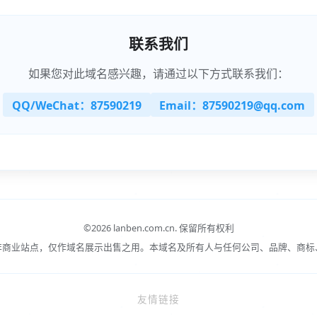
联系我们
如果您对此域名感兴趣，请通过以下方式联系我们：
QQ/WeChat：87590219
Email：87590219@qq.com
©
2026 lanben.com.cn.
保留所有权利
非商业站点，仅作域名展示出售之用。本域名及所有人与任何公司、品牌、商标
友情链接