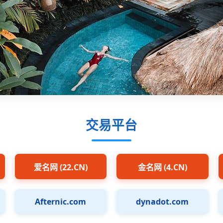
交易平台
爱名网 (22.CN)
金名网 (4.CN)
Afternic.com
dynadot.com