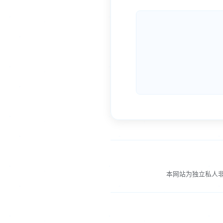
本网站为独立私人